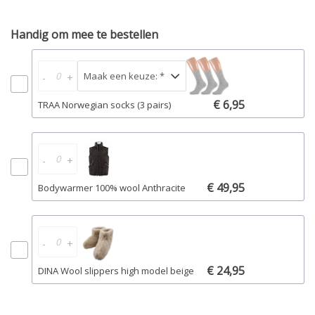
Handig om mee te bestellen
-
+
€ 6,95
TRAA Norwegian socks (3 pairs)
-
+
€ 49,95
Bodywarmer 100% wool Anthracite
-
+
€ 24,95
DINA Wool slippers high model beige