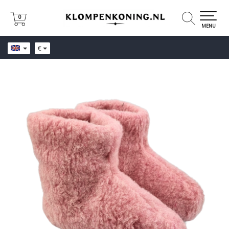
0
0
MENU
€