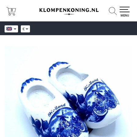
0
0
MENU
€