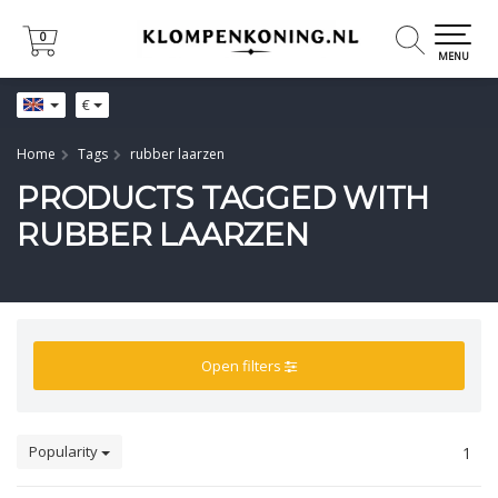
0
0
MENU
€
Home
Tags
rubber laarzen
PRODUCTS TAGGED WITH
RUBBER LAARZEN
Open filters
Popularity
1