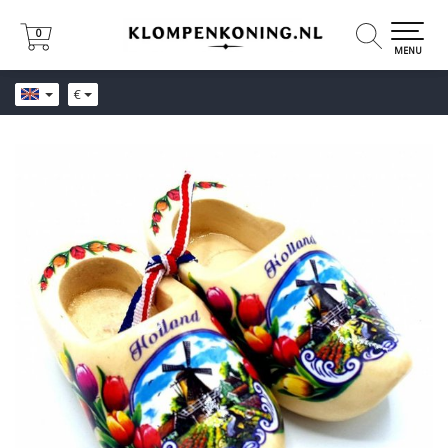
0
0
MENU
€