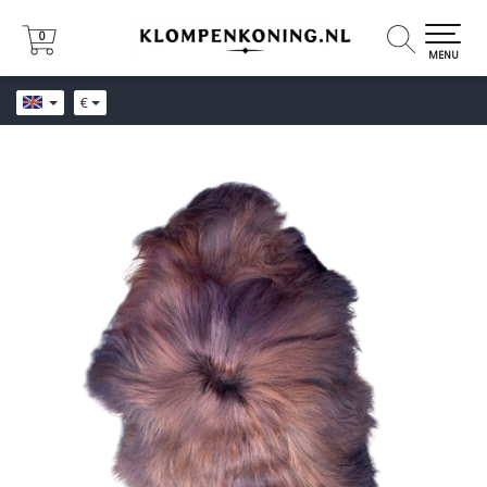
0
0
MENU
€