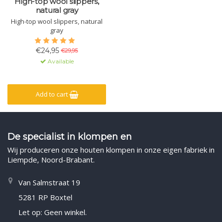
High-top wool slippers,
natural gray
High-top wool slippers, natural
gray
€24,95
€29,95
Available
Add to cart
De specialist in klompen en
Wij produceren onze houten klompen in onze eigen fabriek in
Liempde, Noord-Brabant.
Van Salmstraat 19
5281 RP Boxtel
Let op: Geen winkel.