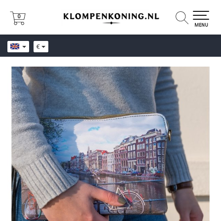
0
0
MENU
€