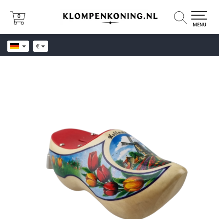
0
0
MENU
€