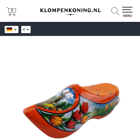
0
0
MENU
€