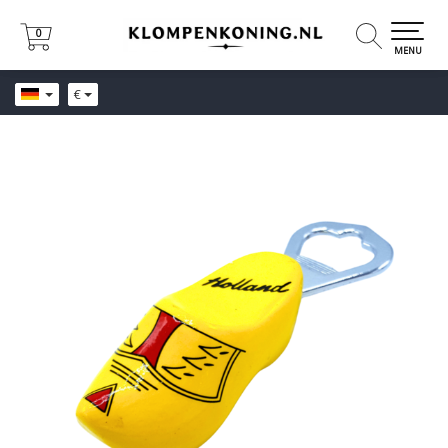
0
0
MENU
€