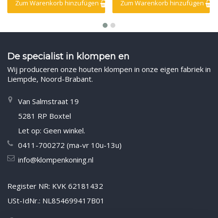
Zum Warenkorb hinzufügen
Zum Warenkorb hinzufügen
De specialist in klompen en
Wij produceren onze houten klompen in onze eigen fabriek in
Liempde, Noord-Brabant.
Van Salmstraat 19
5281 RP Boxtel
Let op: Geen winkel.
0411-700272 (ma-vr 10u-13u)
info@klompenkoning.nl
Register NR: KVK 62181432
USt-IdNr.: NL854699417B01