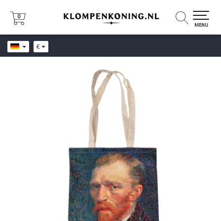
0
0
MENU
€