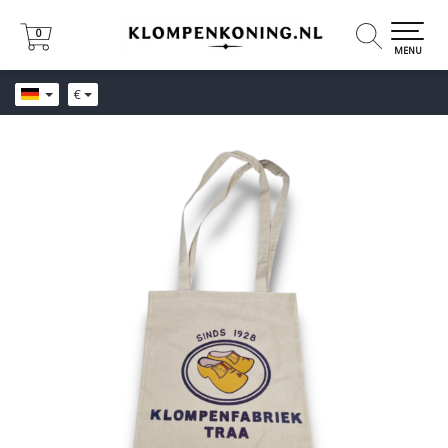
0
0
MENU
€