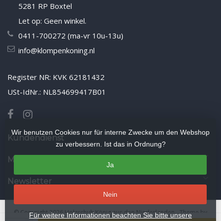
5281 RP Boxtel
Let op: Geen winkel.
0411-700272 (ma-vr 10u-13u)
info@klompenkoning.nl
Register NR: KVK 62181432
USt-IdNr.: NL854699417B01
Wir benutzen Cookies nur für interne Zwecke um den Webshop
Kundendienst
zu verbessern. Ist das in Ordnung?
Mein Konto
Ja
Newsletter
Nein
© Copyright 2026 Holzschuh König aus den Niederlanden
- Theme by
Für weitere Informationen beachten Sie bitte unsere