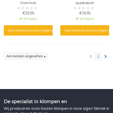
31cm hoch
quadratisch
€39,95
€19,95
Verfügbar
Verfügbar
Zum Warenkorb hinzufügen
Zum Warenkorb hinzufügen
Am meisten angesehen
1
2
De specialist in klompen en
Wij produceren onze houten klompen in onze eigen fabriek in