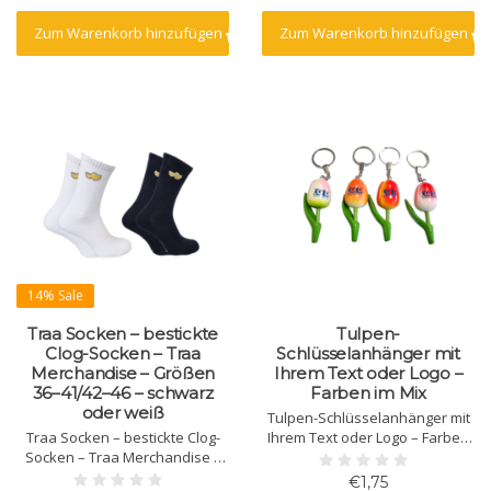
Zum Warenkorb hinzufügen
Zum Warenkorb hinzufügen
14% Sale
Traa Socken – bestickte
Tulpen-
Clog-Socken – Traa
Schlüsselanhänger mit
Merchandise – Größen
Ihrem Text oder Logo –
36–41/42–46 – schwarz
Farben im Mix
oder weiß
Tulpen-Schlüsselanhänger mit
Traa Socken – bestickte Clog-
Ihrem Text oder Logo – Farben
Socken – Traa Merchandise –
im Mix
Größen 36–41/42–46 – schwarz
€1,75