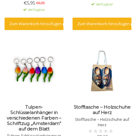
oder weiß
€5,95
€6,95
Verfügbar
Verfügbar
Zum Warenkorb hinzufügen
Zum Warenkorb hinzufügen
Tulpen-
Stofftasche – Holzschuhe
Schlüsselanhänger in
auf Herz
verschiedenen Farben –
Stofftasche – Holzschuhe auf
Schriftzug „Amsterdam“
Herz
auf dem Blatt
Tulpen-Schlüsselanhänger in