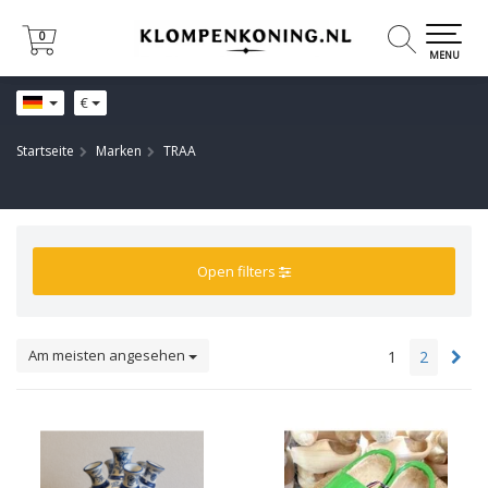
0
0
MENU
€
Startseite
Marken
TRAA
Open filters
Am meisten angesehen
1
2