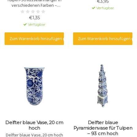
€3,95
verschiedenen Farben –
Verfügbar
Schriftzug „Amsterdam“ auf
dem Blatt
€1,35
Verfügbar
Zum Warenkorb hinzufügen
Zum Warenkorb hinzufügen
Delfter blaue Vase, 20 cm
Delfter blaue
hoch
Pyramidenvase für Tulpen
– 93 cm hoch
Delfter blaue Vase, 20 cm hoch