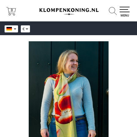
0
0
MENU
€