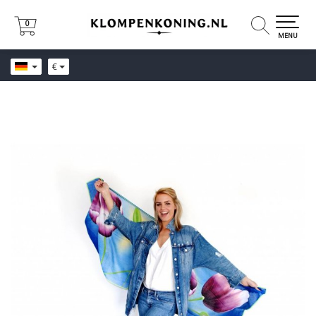
0
0
MENU
€