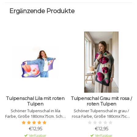
Ergänzende Produkte
Tulpenschal Lila mit roten
Tulpenschal Grau mit rosa /
Tulpen
roten Tulpen
Schöner Tulpenschal in lila
Schöner Tulpenschal in grau /
Farbe, Größe 180cmx75cm. Schal
rosa Farbe, Größe 180cmx75cm.
in 6 verschiedenen Farben
Schal in 6 verschiedenen Farben
erhältlich.
erhältlich.
€12,95
€12,95
Verfügbar
Verfügbar