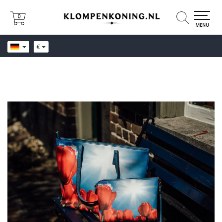
0
0
MENU
€