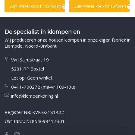
Zum Warenkorb hinzufügen
Zum Warenkorb hinzufügen
De specialist in klompen en
Wij produceren onze houten klompen in onze eigen fabriek in
Liempde, Noord-Brabant.
Van Salmstraat 19
5281 RP Boxtel
Let op: Geen winkel.
0411-700272 (ma-vr 10u-13u)
info@klompenkoning.nl
Register NR: KVK 62181432
USt-IdNr.: NL854699417B01