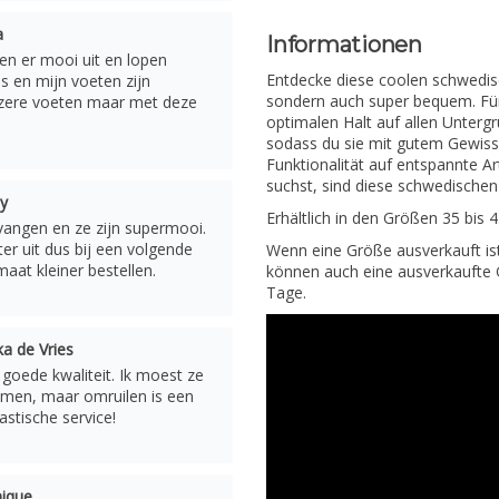
a
Informationen
ien er mooi uit en lopen
Entdecke diese coolen schwedisc
us en mijn voeten zijn
sondern auch super bequem. Fü
 zere voeten maar met deze
optimalen Halt auf allen Unterg
sodass du sie mit gutem Gewiss
Funktionalität auf entspannte A
suchst, sind diese schwedischen
y
Erhältlich in den Größen 35 bis 
angen en ze zijn supermooi.
ter uit dus bij een volgende
Wenn eine Größe ausverkauft ist,
maat kleiner bestellen.
können auch eine ausverkaufte G
Tage.
ka de Vries
goede kwaliteit. Ik moest ze
emen, maar omruilen is een
astische service!
ique