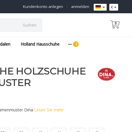
Kundenkonto anlegen
|
anmelden
€
0
Suchen
dalen
Holland Hausschuhe
HE HOLZSCHUHE
USTER
lumenmuster Dina
Lesen Sie mehr