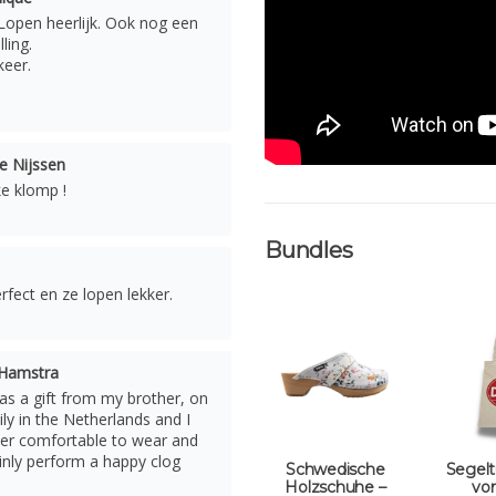
. Lopen heerlijk. Ook nog een
ling.
keer.
e Nijssen
ke klomp !
Bundles
fect en ze lopen lekker.
 Hamstra
as a gift from my brother, on
ly in the Netherlands and I
per comfortable to wear and
tainly perform a happy clog
Schwedische
Segel
Holzschuhe –
von