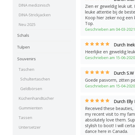
DINA medizinisch
Zien er geweldig leuk uit
leuke attentie bij de bestel
DINA-Strickjacken
Koop hier zeker nog een 
Top.
Neu 2025
Geschrieben am 04-03-2021
Schals
Durch Inek
Tulpen
Heerlijke en geweldig leu
Geschrieben am 15-06-2020
Souvenirs
Taschen
Durch S.W
Schultertaschen
Goede pasvorm, zitten per
Geschrieben am 15-04-2020
Geldbörsen
Küchenhandtücher
Durch Elly
Gummienten
Received these beauties, 
my recent visit to my fami
Tassen
absolutely love them. Su
stylish to boot! I will cer
Untersetzer
dance here in Canada.