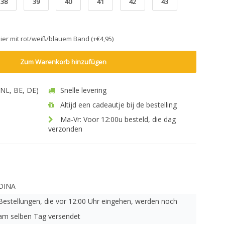
38
39
40
41
42
43
ier mit rot/weiß/blauem Band (+€4,95)
Zum Warenkorb hinzufügen
 (NL, BE, DE)
Snelle levering
Altijd een cadeautje bij de bestelling
Ma-Vr: Voor 12:00u besteld, die dag
verzonden
DINA
Bestellungen, die vor 12:00 Uhr eingehen, werden noch
am selben Tag versendet