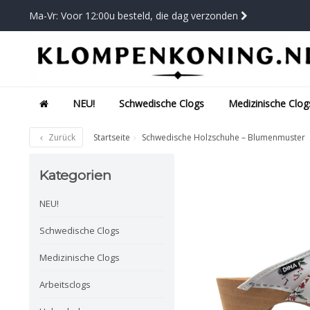
Ma-Vr: Voor 12:00u besteld, die dag verzonden
NEU!
Schwedische Clogs
Medizinische Clog
Zurück
Startseite
Schwedische Holzschuhe – Blumenmuster
Kategorien
NEU!
Schwedische Clogs
Medizinische Clogs
Arbeitsclogs