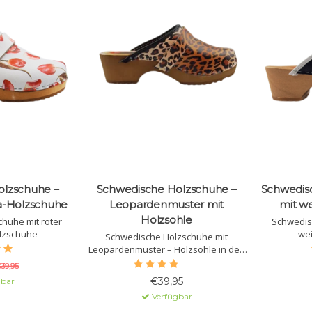
olzschuhe –
Schwedische Holzschuhe –
Schwedis
na-Holzschuhe
Leopardenmuster mit
mit we
Holzsohle
huhe mit roter
Schwedis
lzschuhe -
wei
Schwedische Holzschuhe mit
Leopardenmuster – Holzsohle in den
Größen 36 bis 40
39,95
€39,95
gbar
Verfügbar