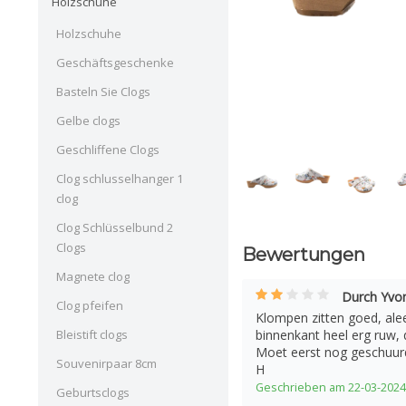
Holzschuhe
Holzschuhe
Geschäftsgeschenke
Basteln Sie Clogs
Gelbe clogs
Geschliffene Clogs
Clog schlusselhanger 1
clog
Clog Schlüsselbund 2
Clogs
Bewertungen
Magnete clog
Durch Yv
Clog pfeifen
Klompen zitten goed, ale
Bleistift clogs
binnenkant heel erg ruw, 
Moet eerst nog geschuur
Souvenirpaar 8cm
H
Geschrieben am 22-03-2024
Geburtsclogs