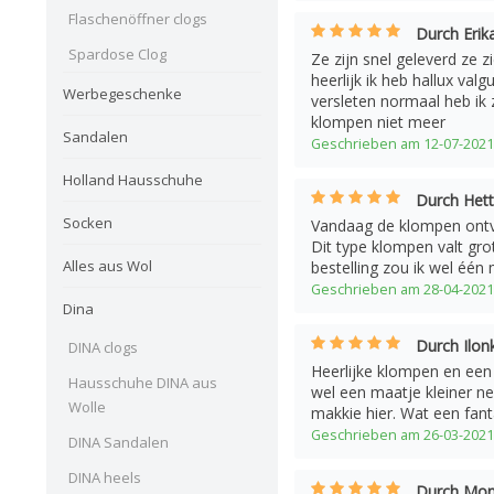
Flaschenöffner clogs
Durch Erik
Spardose Clog
Ze zijn snel geleverd ze z
heerlijk ik heb hallux valg
Werbegeschenke
versleten normaal heb ik
klompen niet meer
Sandalen
Geschrieben am 12-07-2021
Holland Hausschuhe
Durch Hett
Socken
Vandaag de klompen ontv
Dit type klompen valt gro
Alles aus Wol
bestelling zou ik wel één 
Geschrieben am 28-04-2021
Dina
Durch Ilon
DINA clogs
Heerlijke klompen en een 
Hausschuhe DINA aus
wel een maatje kleiner n
Wolle
makkie hier. Wat een fant
Geschrieben am 26-03-2021
DINA Sandalen
DINA heels
Durch Mon