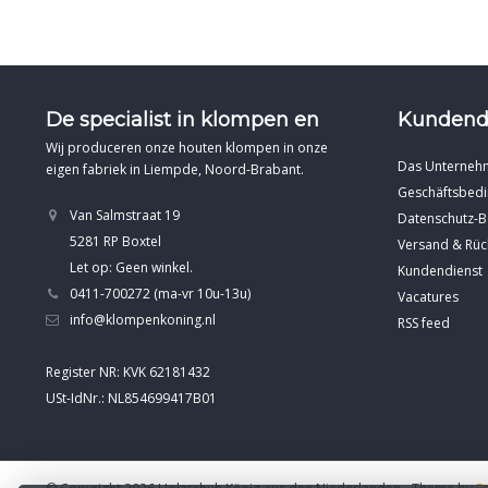
De specialist in klompen en
Kundend
Wij produceren onze houten klompen in onze
Das Unterneh
eigen fabriek in Liempde, Noord-Brabant.
Geschäftsbed
Van Salmstraat 19
Datenschutz-
5281 RP Boxtel
Versand & Rü
Let op: Geen winkel.
Kundendienst
0411-700272 (ma-vr 10u-13u)
Vacatures
info@klompenkoning.nl
RSS feed
Register NR: KVK 62181432
USt-IdNr.: NL854699417B01