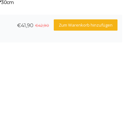
*30cm
Zum Warenkorb hinzufügen
€41,90
€42,90