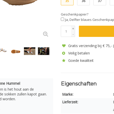
35
36
37
Geschenkpapier?
Ja, Delfter blaues Geschenkpap
+
-
Gratis verzending bij € 75,-
Veilig betalen
Goede kwaliteit
Eigenschaften
onne Hummel
en is het hout aan de
de sokken zullen kapot gaan.
Marke:
d worden.
Lieferzeit: