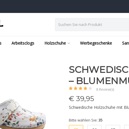
s
Arbeitsclogs
Holzschuhe
Werbegeschenke
San
SCHWEDISC
– BLUMENM
8 Review(s)
€
39,95
Schwedische Holzschuhe mit B
Bitte wählen Sie:
35