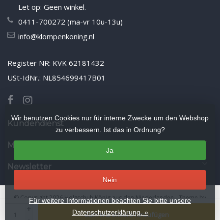
Let op: Geen winkel.
0411-700272 (ma-vr 10u-13u)
info@klompenkoning.nl
Register NR: KVK 62181432
USt-IdNr.: NL854699417B01
Wir benutzen Cookies nur für interne Zwecke um den Webshop
Kundendienst
zu verbessern. Ist das in Ordnung?
Mein Konto
Ja
Newsletter
Nein
© Copyright 2026 Holzschuh König aus den Niederlanden
- Theme by
Für weitere Informationen beachten Sie bitte unsere
+
Frontlabel
- Powered by
Lightspeed
Datenschutzerklärung. »
Zum Warenkorb hinzufügen
-