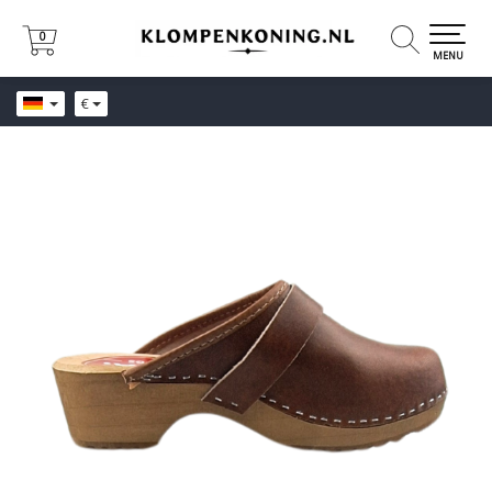
0
0
MENU
€