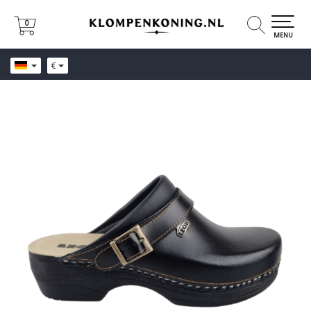
0
0
MENU
€