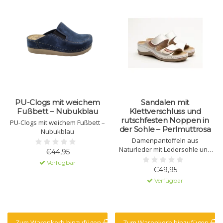
PU-Clogs mit weichem
Sandalen mit
Fußbett – Nubukblau
Klettverschluss und
rutschfesten Noppen in
PU-Clogs mit weichem Fußbett –
der Sohle – Perlmuttrosa
Nubukblau
Damenpantoffeln aus
Naturleder mit Ledersohle und
€44,95
integriertem Massagegel. Die
Verfügbar
Sohle besteht aus Polyurethan
€49,95
mit rutschfestem Profil. Der
Verfügbar
Klettverschluss am Obermaterial
sorgt für sicheren Halt.
Zum Warenkorb hinzufügen
Zum Warenkorb hinzufügen