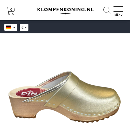
0
0
MENU
€