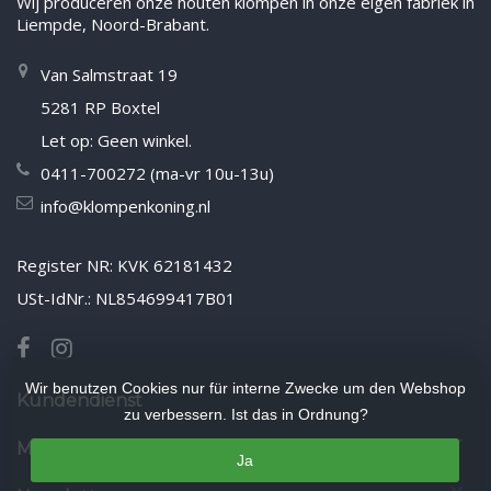
Wij produceren onze houten klompen in onze eigen fabriek in
Liempde, Noord-Brabant.
Van Salmstraat 19
5281 RP Boxtel
Let op: Geen winkel.
0411-700272 (ma-vr 10u-13u)
info@klompenkoning.nl
Register NR: KVK 62181432
USt-IdNr.: NL854699417B01
Wir benutzen Cookies nur für interne Zwecke um den Webshop
Kundendienst
zu verbessern. Ist das in Ordnung?
Mein Konto
Ja