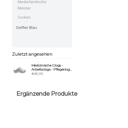
Niederländische
Meister
Socken
Delfter Blau
Zuletzt angesehen
Medizinische Clogs -
Arbeitsclogs - Pflegeclogs
- Blumen -
€69,95
Ergänzende Produkte