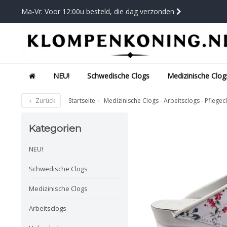
Ma-Vr: Voor 12:00u besteld, die dag verzonden
NEU!
Schwedische Clogs
Medizinische Clog
Zurück
Startseite
Medizinische Clogs - Arbeitsclogs - Pflegec
Kategorien
NEU!
Schwedische Clogs
Medizinische Clogs
Arbeitsclogs