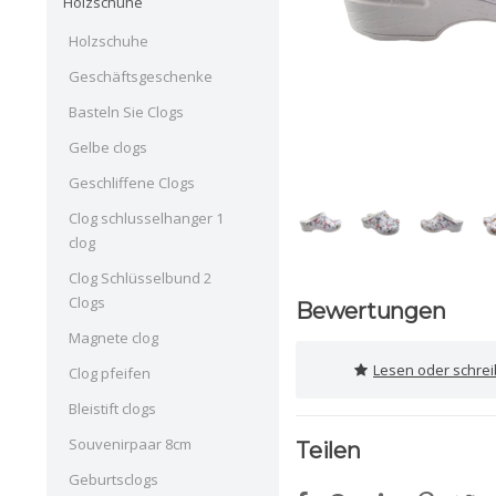
Holzschuhe
Holzschuhe
Geschäftsgeschenke
Basteln Sie Clogs
Gelbe clogs
Geschliffene Clogs
Clog schlusselhanger 1
clog
Clog Schlüsselbund 2
Clogs
Bewertungen
Magnete clog
Lesen oder schre
Clog pfeifen
Bleistift clogs
Souvenirpaar 8cm
Teilen
Geburtsclogs