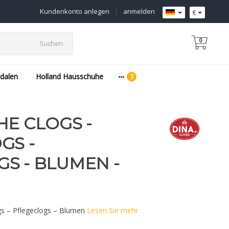
Kundenkonto anlegen
|
anmelden
€
0
Suchen
dalen
Holland Hausschuhe
HE CLOGS -
GS -
S - BLUMEN -
ogs – Pflegeclogs – Blumen
Lesen Sie mehr