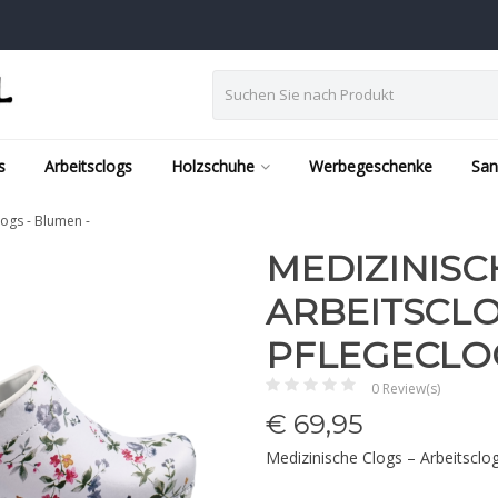
s
Arbeitsclogs
Holzschuhe
Werbegeschenke
San
logs - Blumen -
MEDIZINISC
ARBEITSCLO
PFLEGECLOG
0 Review(s)
€
69,95
Medizinische Clogs – Arbeitscl