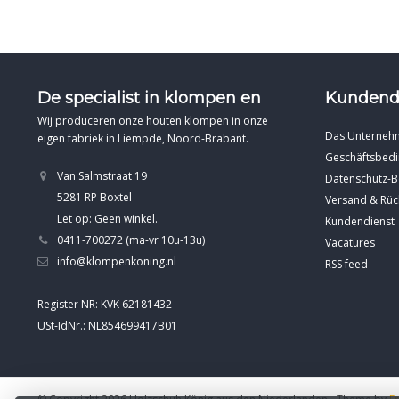
De specialist in klompen en
Kundend
Wij produceren onze houten klompen in onze
Das Unterneh
eigen fabriek in Liempde, Noord-Brabant.
Geschäftsbed
Van Salmstraat 19
Datenschutz-
5281 RP Boxtel
Versand & Rü
Let op: Geen winkel.
Kundendienst
0411-700272 (ma-vr 10u-13u)
Vacatures
info@klompenkoning.nl
RSS feed
Register NR: KVK 62181432
USt-IdNr.: NL854699417B01