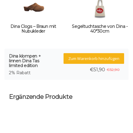
Dina Clogs – Braun mit
Segeltuchtasche von Dina -
Nubukleder
40*30cm
Dina klompen +
Zum Warenkorb hinzufügen
linnen Dina Tas
limited edition
€51,90
€52,90
2% Rabatt
Ergänzende Produkte