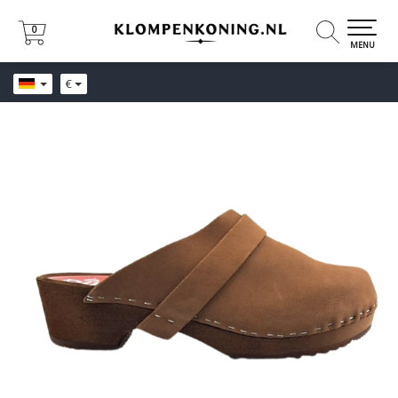
0
0
MENU
€