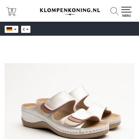
0
0
MENU
€