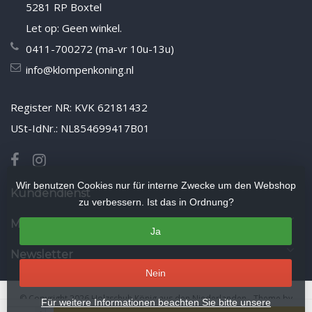
5281 RP Boxtel
Let op: Geen winkel.
0411-700272 (ma-vr 10u-13u)
info@klompenkoning.nl
Register NR: KVK 62181432
USt-IdNr.: NL854699417B01
Wir benutzen Cookies nur für interne Zwecke um den Webshop
Kundendienst
zu verbessern. Ist das in Ordnung?
Mein Konto
Ja
Newsletter
Nein
© Copyright 2026 Holzschuh König aus den Niederlanden
- Theme by
Für weitere Informationen beachten Sie bitte unsere