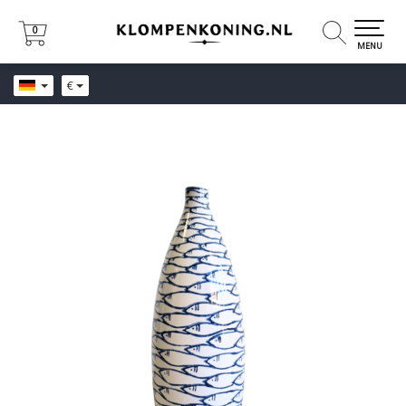
0
0
MENU
€