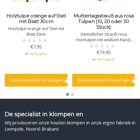
Holztulpe orange auf Stiel
Muttertagsstrauß aus rosa
mit Blatt 30cm
Tulpen (10, 20 oder 30
Stück)
Holztulpe orange auf Stiel mit
Blatt 30cm
Gemütlicher Strauß rosa
Holztulpen mit weißem Rand,
Bund Holztulpen (10, 20 oder 30
€1,95
Stück)
€19,95
Verfügbar
Verfügbar
Zum Warenkorb hinzufügen
Zum Warenkorb hinzufügen
De specialist in klompen en
Wij produceren onze houten klompen in onze eigen fabriek in
Liempde, Noord-Brabant.