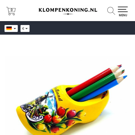
0
0
MENU
€