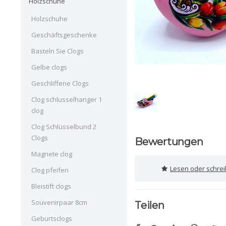
Holzschuhe
Holzschuhe
Geschäftsgeschenke
Basteln Sie Clogs
Gelbe clogs
Geschliffene Clogs
Clog schlusselhanger 1
clog
Clog Schlüsselbund 2
Clogs
Bewertungen
Magnete clog
Lesen oder schre
Clog pfeifen
Bleistift clogs
Souvenirpaar 8cm
Teilen
Geburtsclogs