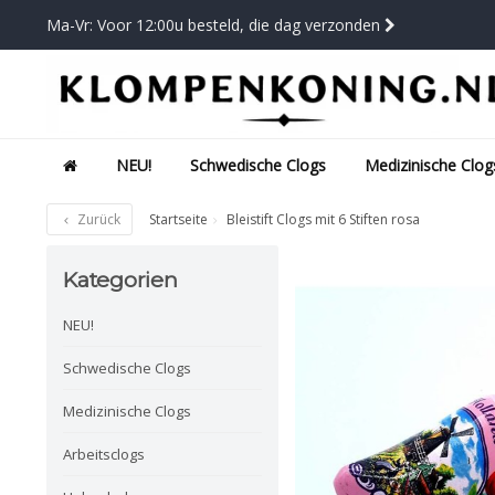
Ma-Vr: Voor 12:00u besteld, die dag verzonden
NEU!
Schwedische Clogs
Medizinische Clog
Zurück
Startseite
Bleistift Clogs mit 6 Stiften rosa
Kategorien
NEU!
Schwedische Clogs
Medizinische Clogs
Arbeitsclogs