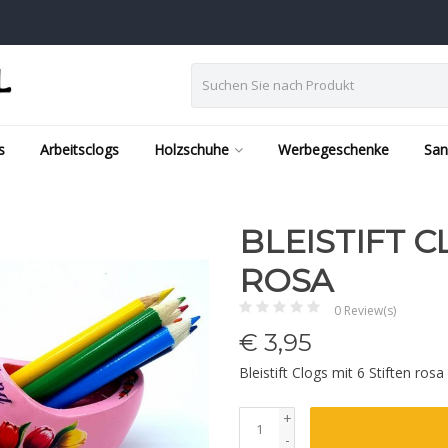
s
Arbeitsclogs
Holzschuhe
Werbegeschenke
San
BLEISTIFT C
ROSA
0 Review(s)
€
3,95
Bleistift Clogs mit 6 Stiften rosa
+
-