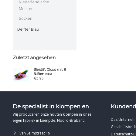
Niederländische
Meister
Socken
Delfter Blau
Zuletzt angesehen
Bleistift Clogs mit 6
Stiften rosa
€3,95
De specialist in klompen en
Kundend
Wij produceren onze houten klompen in onze
Das Unterneh
eigen fabriek in Liempde, Noord-Brabant.
Geschäftsbed
Van Salmstraat 19
Datenschutz-