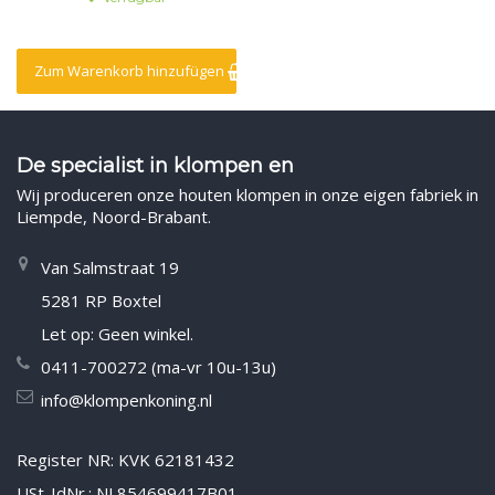
Zum Warenkorb hinzufügen
De specialist in klompen en
Wij produceren onze houten klompen in onze eigen fabriek in
Liempde, Noord-Brabant.
Van Salmstraat 19
5281 RP Boxtel
Let op: Geen winkel.
0411-700272 (ma-vr 10u-13u)
info@klompenkoning.nl
Register NR: KVK 62181432
USt-IdNr.: NL854699417B01