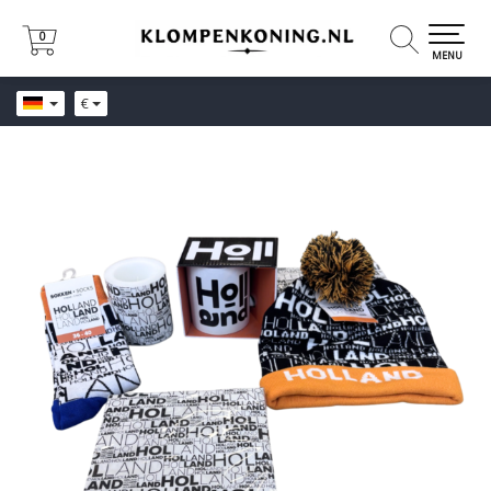
0
0
MENU
€