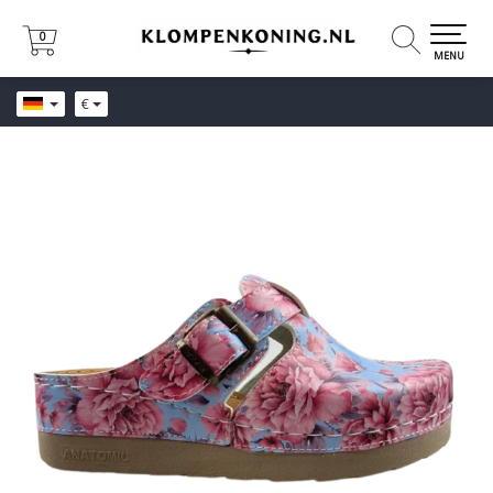
0
0
MENU
€