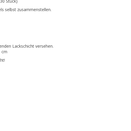
 30 Stück)
ls selbst zusammenstellen.
zenden Lackschicht versehen.
3 cm
ht!