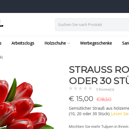
s
Arbeitsclogs
Holzschuhe
Werbegeschenke
San
k)
STRAUSS ROT
DER 30 STÜ
0 Review(s)
€
15,00
€18,50
Gemütlicher Strauß aus hölzerne
(10, 20 oder 30 Stück)
Lesen Si
Möchten Sie mehr Tulpen in Ihrem