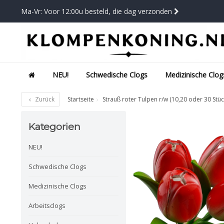
Ma-Vr: Voor 12:00u besteld, die dag verzonden
NEU!
Schwedische Clogs
Medizinische Clog
Zurück
Startseite
Strauß roter Tulpen r/w (10,20 oder 30 Stüc
Kategorien
NEU!
Schwedische Clogs
Medizinische Clogs
Arbeitsclogs