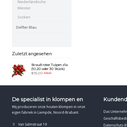
Niederländische
Meister
Socken
Delfter Blau
Zuletzt angesehen
Strauß roter Tulpen r/w
(10,20 oder 30 Stück)
€15,00
€18,50
De specialist in klompen en
Kundend
Wij produceren onze houten klompen in onze
Das Unterneh
eigen fabriek in Liempde, Noord-Brabant.
Geschäftsbed
Van Salmstraat 19
Datenschutz-