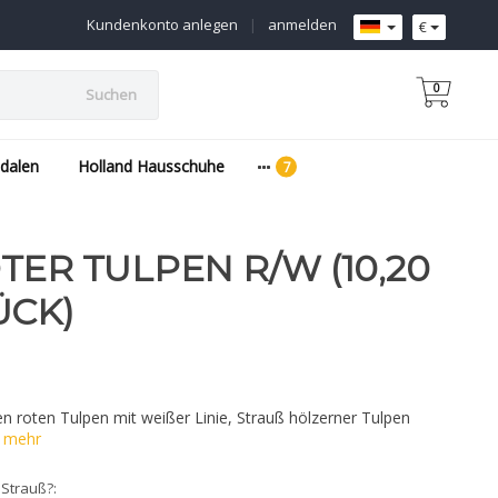
Kundenkonto anlegen
|
anmelden
€
0
Suchen
dalen
Holland Hausschuhe
ER TULPEN R/W (10,20 O
CK)
n roten Tulpen mit weißer Linie, Strauß hölzerner Tulpen
e mehr
 Strauß?: