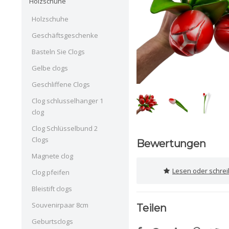
Holzschuhe
Holzschuhe
Geschäftsgeschenke
Basteln Sie Clogs
Gelbe clogs
Geschliffene Clogs
Clog schlusselhanger 1
clog
Clog Schlüsselbund 2
Clogs
Bewertungen
Magnete clog
Lesen oder schre
Clog pfeifen
Bleistift clogs
Souvenirpaar 8cm
Teilen
Geburtsclogs