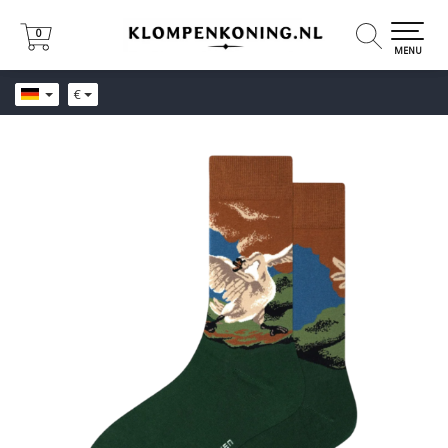
0
0
MENU
€