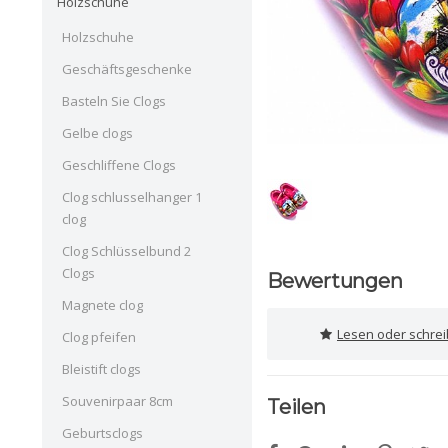
Holzschuhe
Holzschuhe
Geschäftsgeschenke
Basteln Sie Clogs
Gelbe clogs
Geschliffene Clogs
Clog schlusselhanger 1
clog
Clog Schlüsselbund 2
Clogs
Bewertungen
Magnete clog
Lesen oder schre
Clog pfeifen
Bleistift clogs
Souvenirpaar 8cm
Teilen
Geburtsclogs