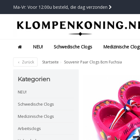
Ma-Vr: Voor 12:00u besteld, die dag verzonden
NEU!
Schwedische Clogs
Medizinische Clog
Zurück
Startseite
Souvenir Paar Clogs 8cm Fuchsia
Kategorien
NEU!
Schwedische Clogs
Medizinische Clogs
Arbeitsclogs