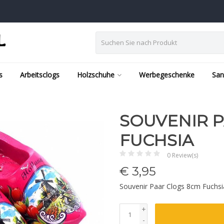
s
Arbeitsclogs
Holzschuhe
Werbegeschenke
San
SOUVENIR 
FUCHSIA
0 Review(s)
€
3,95
Souvenir Paar Clogs 8cm Fuchs
+
-