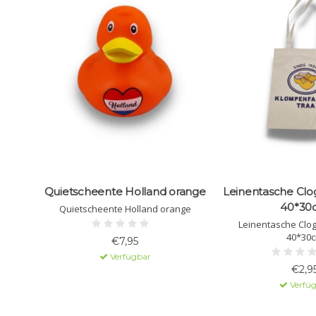
Quietscheente Holland orange
Leinentasche Clog
40*30
Quietscheente Holland orange
Leinentasche Clog
40*30
€7,95
Verfügbar
€2,9
Verfü