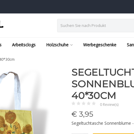
s
Arbeitsclogs
Holzschuhe
Werbegeschenke
San
 40*30cm
SEGELTUCH
SONNENBLU
40*30CM
0 Review(s)
€
3,95
Segeltuchtasche Sonnenblume 