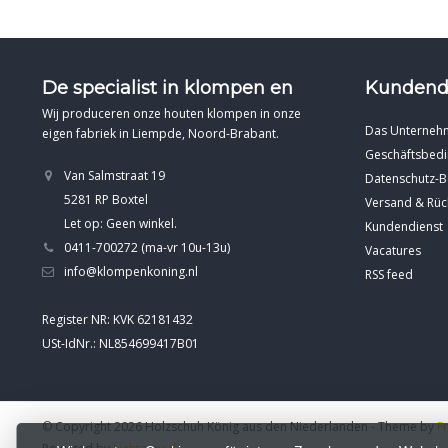
De specialist in klompen en
Kundend
Wij produceren onze houten klompen in onze
Das Unterneh
eigen fabriek in Liempde, Noord-Brabant.
Geschäftsbed
Van Salmstraat 19
Datenschutz-
5281 RP Boxtel
Versand & Rü
Let op: Geen winkel.
Kundendienst
0411-700272 (ma-vr 10u-13u)
Vacatures
info@klompenkoning.nl
RSS feed
Register NR: KVK 62181432
USt-IdNr.: NL854699417B01
© Copyright 2026 Holzschuh König aus den Niederlanden
- Theme by
F