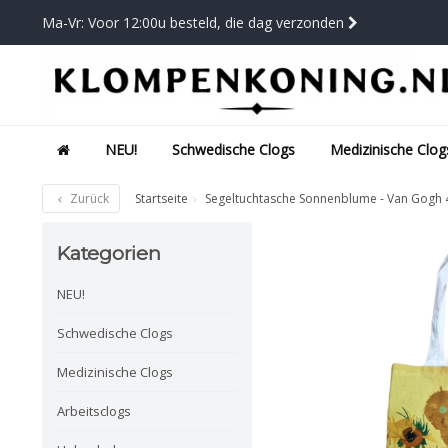
Ma-Vr: Voor 12:00u besteld, die dag verzonden
NEU!
Schwedische Clogs
Medizinische Clog
Zurück
Startseite
Segeltuchtasche Sonnenblume - Van Gogh
Kategorien
NEU!
Schwedische Clogs
Medizinische Clogs
Arbeitsclogs