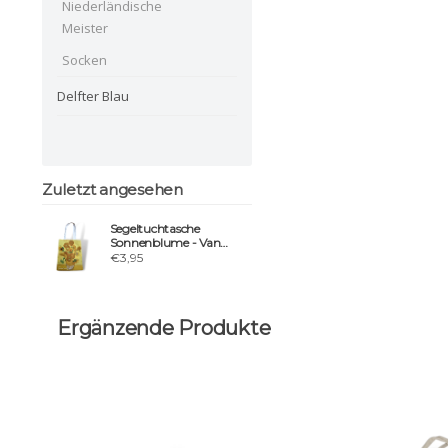
Niederländische
Meister
Socken
Delfter Blau
Zuletzt angesehen
Segeltuchtasche
Sonnenblume - Van
Gogh 40*30cm
€3,95
Ergänzende Produkte