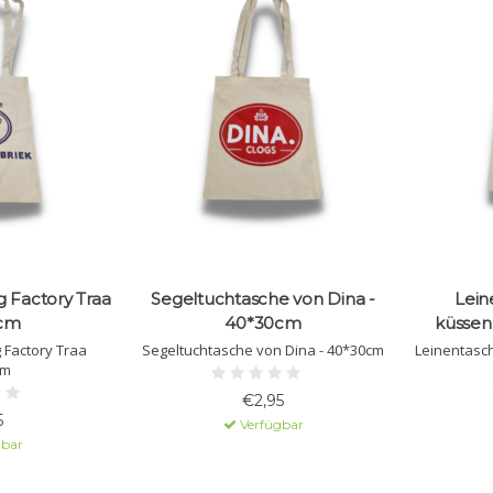
 Factory Traa
Segeltuchtasche von Dina -
Lein
cm
40*30cm
küssen
 Factory Traa
Segeltuchtasche von Dina - 40*30cm
Leinentasc
cm
€2,95
5
Verfügbar
gbar