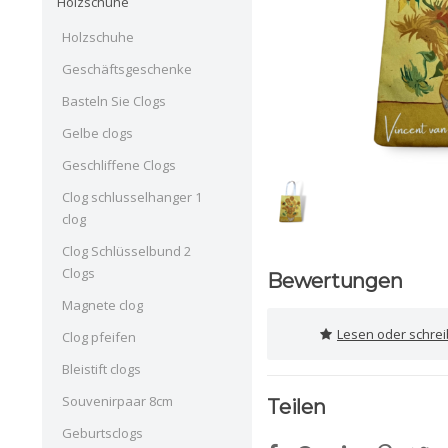
Holzschuhe
Holzschuhe
Geschäftsgeschenke
Basteln Sie Clogs
Gelbe clogs
Geschliffene Clogs
Clog schlusselhanger 1
clog
Clog Schlüsselbund 2
Clogs
Bewertungen
Magnete clog
Lesen oder schre
Clog pfeifen
Bleistift clogs
Souvenirpaar 8cm
Teilen
Geburtsclogs