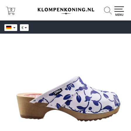
0
0
MENU
€