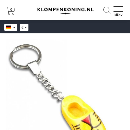
0
0
MENU
€