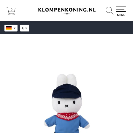
0
0
MENU
€