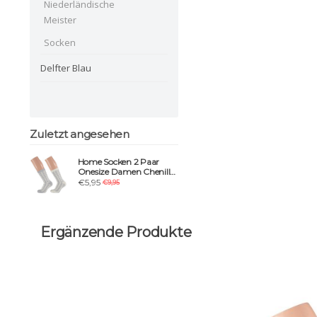
Niederländische
Meister
Socken
Delfter Blau
Zuletzt angesehen
Home Socken 2 Paar
Onesize Damen Chenille
grau/weiß
€5,95
€9,95
Ergänzende Produkte