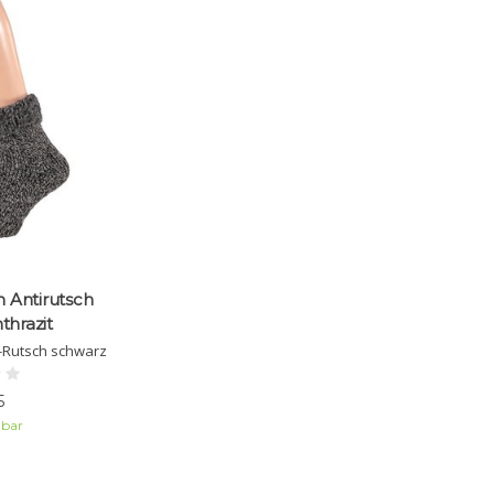
 Antirutsch
thrazit
-Rutsch schwarz
5
gbar