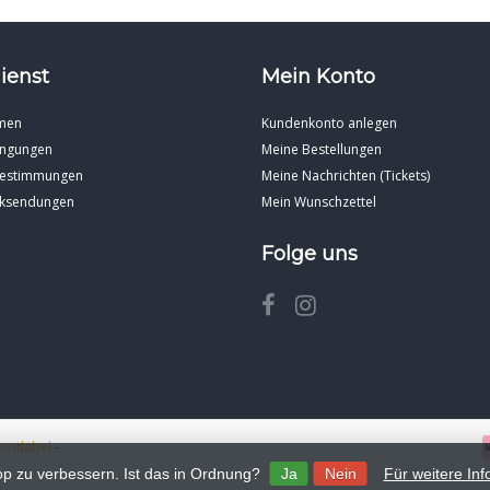
ienst
Mein Konto
men
Kundenkonto anlegen
ingungen
Meine Bestellungen
Bestimmungen
Meine Nachrichten (Tickets)
cksendungen
Mein Wunschzettel
Folge uns
rontlabel
-
p zu verbessern. Ist das in Ordnung?
Ja
Nein
Für weitere In