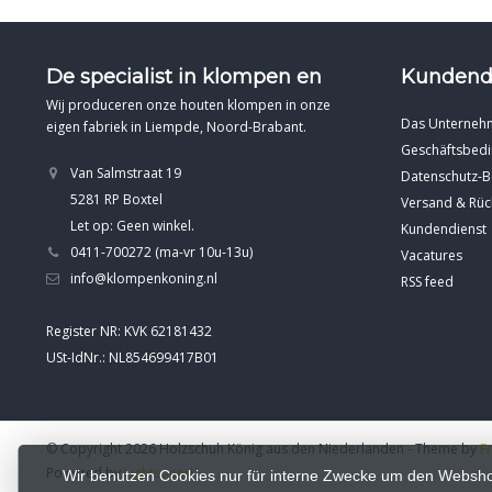
De specialist in klompen en
Kundend
Wij produceren onze houten klompen in onze
Das Unterneh
eigen fabriek in Liempde, Noord-Brabant.
Geschäftsbed
Van Salmstraat 19
Datenschutz-
5281 RP Boxtel
Versand & Rü
Let op: Geen winkel.
Kundendienst
0411-700272 (ma-vr 10u-13u)
Vacatures
info@klompenkoning.nl
RSS feed
Register NR: KVK 62181432
USt-IdNr.: NL854699417B01
© Copyright 2026 Holzschuh König aus den Niederlanden
- Theme by
F
Powered by
Lightspeed
Wir benutzen Cookies nur für interne Zwecke um den Websho