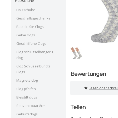
Holzschuhe
Holzschuhe
Geschäftsgeschenke
Basteln Sie Clogs
Gelbe clogs
Geschliffene Clogs
Clog schlusselhanger 1
clog
Clog Schlüsselbund 2
Clogs
Bewertungen
Magnete clog
Lesen oder schre
Clog pfeifen
Bleistift clogs
Souvenirpaar 8cm
Teilen
Geburtsclogs