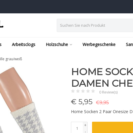
s
Arbeitsclogs
Holzschuhe
Werbegeschenke
San
le grau/weiß
HOME SOCKE
DAMEN CHEN
0 Review(s)
€
5,95
€9,95
Home Socken 2 Paar Onesize D
+
-