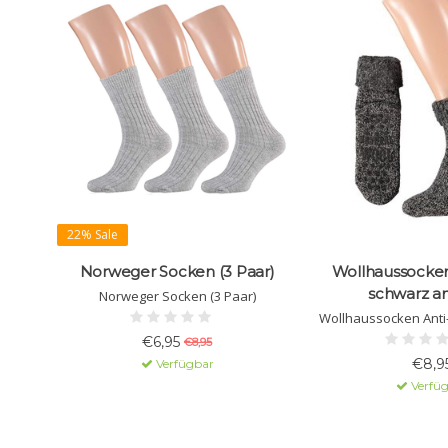
22% Sale
Norweger Socken (3 Paar)
Wollhaussocken
schwarz an
Norweger Socken (3 Paar)
Wollhaussocken Anti
€6,95
€8,95
€8,9
Verfügbar
Verfü