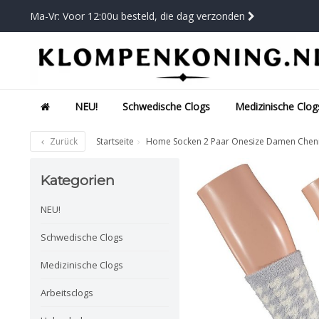
Ma-Vr: Voor 12:00u besteld, die dag verzonden
NEU!
Schwedische Clogs
Medizinische Clog
Zurück
Startseite
Home Socken 2 Paar Onesize Damen Chenil
Kategorien
NEU!
Schwedische Clogs
Medizinische Clogs
Arbeitsclogs