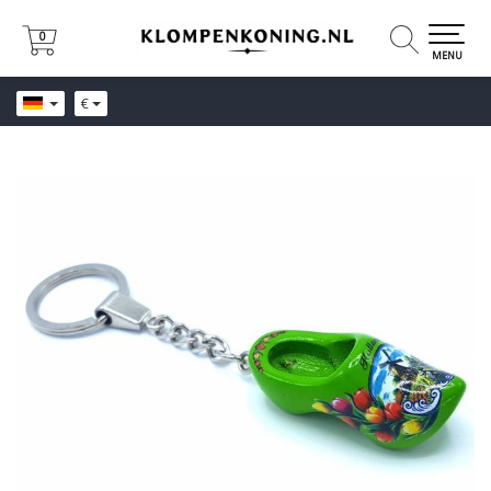
0
0
MENU
€