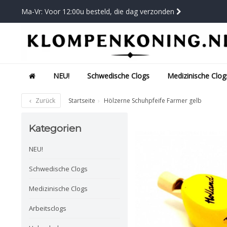
Ma-Vr: Voor 12:00u besteld, die dag verzonden
NEU!
Schwedische Clogs
Medizinische Clog
Zurück
Startseite
Hölzerne Schuhpfeife Farmer gelb
Kategorien
NEU!
Schwedische Clogs
Medizinische Clogs
Arbeitsclogs