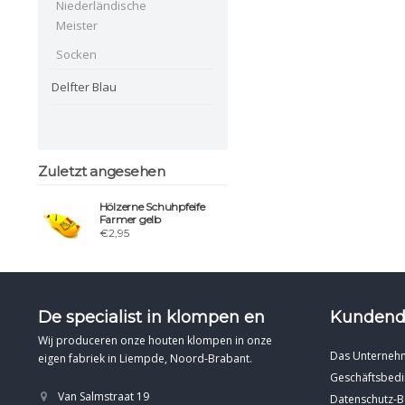
Niederländische
Meister
Socken
Delfter Blau
Zuletzt angesehen
Hölzerne Schuhpfeife
Farmer gelb
€2,95
De specialist in klompen en
Kundend
Wij produceren onze houten klompen in onze
Das Unterneh
eigen fabriek in Liempde, Noord-Brabant.
Geschäftsbed
Van Salmstraat 19
Datenschutz-