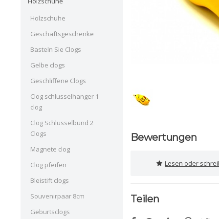
Holzschuhe
Holzschuhe
Geschäftsgeschenke
Basteln Sie Clogs
Gelbe clogs
Geschliffene Clogs
Clog schlusselhanger 1
clog
Clog Schlüsselbund 2
Clogs
Bewertungen
Magnete clog
Lesen oder schre
Clog pfeifen
Bleistift clogs
Souvenirpaar 8cm
Teilen
Geburtsclogs