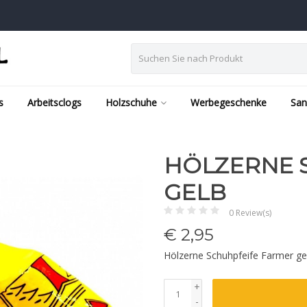
s
Arbeitsclogs
Holzschuhe
Werbegeschenke
San
HÖLZERNE 
GELB
0 Review(s)
€
2,95
Hölzerne Schuhpfeife Farmer g
+
-