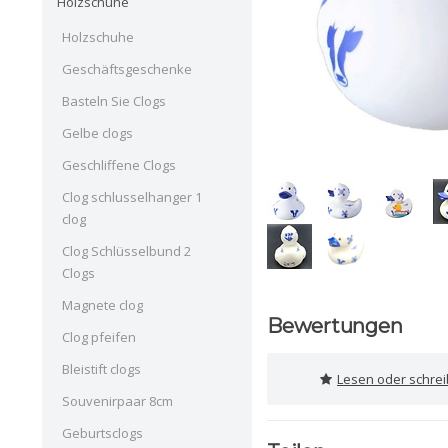
Holzschuhe
Holzschuhe
Geschäftsgeschenke
Basteln Sie Clogs
Gelbe clogs
Geschliffene Clogs
Clog schlusselhanger 1
clog
Clog Schlüsselbund 2
Clogs
Magnete clog
Bewertungen
Clog pfeifen
Bleistift clogs
Lesen oder schre
Souvenirpaar 8cm
Geburtsclogs