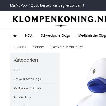
Ma-Vr: Voor 12:00u besteld, die dag verzonden
NEU!
Schwedische Clogs
Medizinische Clog
Zurück
Startseite
Gummiente Delftblue 8cm
Kategorien
NEU!
Schwedische Clogs
Medizinische Clogs
Arbeitsclogs