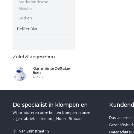
Niederländische
Meister
Socken
Delfter Blau
Zuletzt angesehen
Gummiente Delftblue
8cm
€7,95
De specialist in klompen en
Kundend
Wij produceren onze houten klompen in onze
Das Unterneh
eigen fabriek in Liempde, Noord-Brabant.
Geschäftsbed
Van Salmstraat 19
Datenschutz-