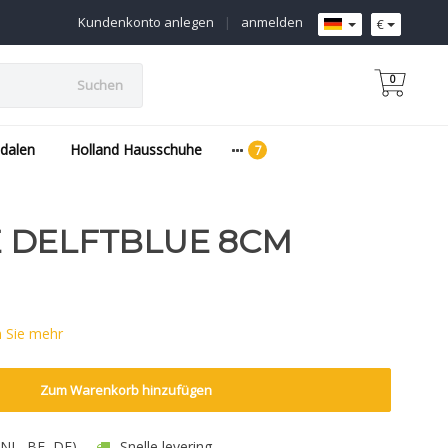
Kundenkonto anlegen
|
anmelden
€
0
Suchen
dalen
Holland Hausschuhe
 DELFTBLUE 8CM
 Sie mehr
Zum Warenkorb hinzufügen
 (NL, BE, DE)
Snelle levering