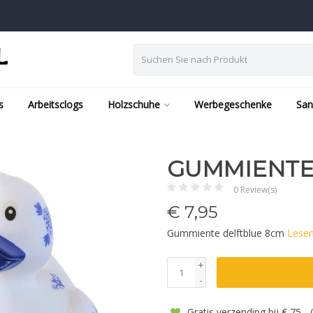
s
Arbeitsclogs
Holzschuhe
Werbegeschenke
San
GUMMIENTE
0 Review(s)
€
7,95
Gummiente delftblue 8cm
Lesen
+
-
Gratis verzending bij € 75,-