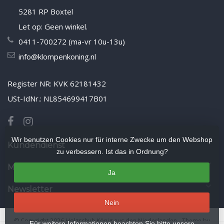
5281 RP Boxtel
Let op: Geen winkel.
0411-700272 (ma-vr 10u-13u)
info@klompenkoning.nl
Register NR: KVK 62181432
USt-IdNr.: NL854699417B01
Wir benutzen Cookies nur für interne Zwecke um den Webshop
Kundendienst
zu verbessern. Ist das in Ordnung?
Mein Konto
Ja
Newsletter
Nein
© Copyright 2026 Holzschuh König aus den Niederlanden
- Theme by
Für weitere Informationen beachten Sie bitte unsere