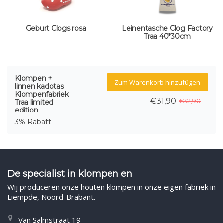
Geburt Clogs rosa
Leinentasche Clog Factory
Traa 40*30cm
Klompen +
Zum Warenkorb hinzufügen
linnen kadotas
Klompenfabriek
€31,90
€32,90
Traa limited
edition
3% Rabatt
De specialist in klompen en
Wij produceren onze houten klompen in onze eigen fabriek in
Liempde, Noord-Brabant.
Van Salmstraat 19