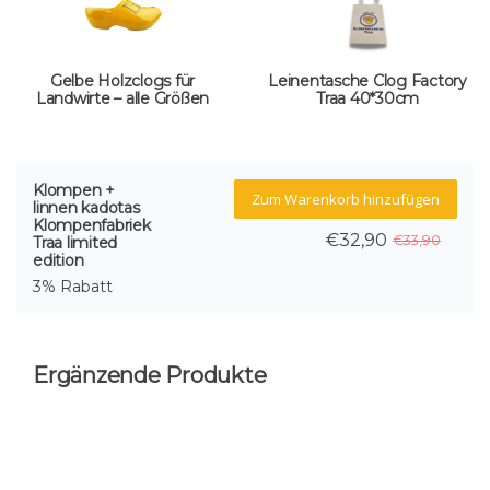
Gelbe Holzclogs für
Leinentasche Clog Factory
Landwirte – alle Größen
Traa 40*30cm
Klompen +
Zum Warenkorb hinzufügen
linnen kadotas
Klompenfabriek
€32,90
€33,90
Traa limited
edition
3% Rabatt
Ergänzende Produkte