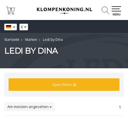
0
0
MENU
€
Startseite
Marken
Ledi by Dina
LEDI BY DINA
Open filters
Am meisten angesehen
1