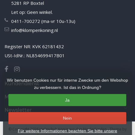
5281 RP Boxtel
Let op: Geen winkel.
0411-700272 (ma-vr 10u-13u)
info@klompenkoning.nl
Register NR: KVK 62181432
USt-IdNr.: NL854699417B01
Wir benutzen Cookies nur für interne Zwecke um den Webshop
Kundendienst
zu verbessern. Ist das in Ordnung?
Mein Konto
Ja
Newsletter
Nein
© Copyright 2026 Holzschuh König aus den Niederlanden
- Theme by
Für weitere Informationen beachten Sie bitte unsere