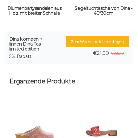
Blumenpartysandalen aus
Segeltuchtasche von Dina -
Holz mit breiter Schnalle
40*30cm
Dina klompen +
Zum Warenkorb hinzufügen
linnen Dina Tas
limited edition
€21,90
€22,90
5% Rabatt
Ergänzende Produkte