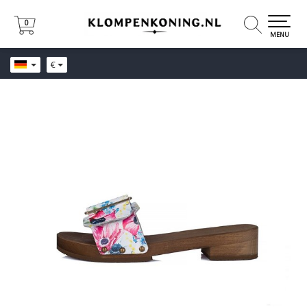
0
0
MENU
€