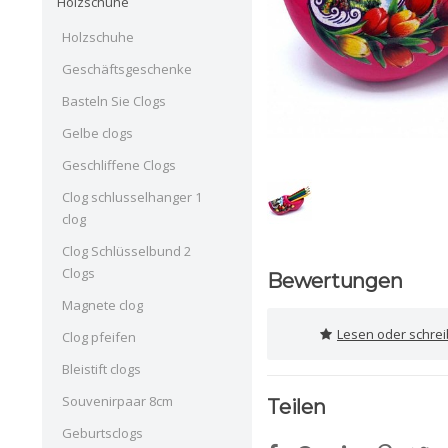
Holzschuhe
Holzschuhe
Geschäftsgeschenke
Basteln Sie Clogs
Gelbe clogs
Geschliffene Clogs
Clog schlusselhanger 1
clog
Clog Schlüsselbund 2
Clogs
Bewertungen
Magnete clog
Lesen oder schre
Clog pfeifen
Bleistift clogs
Souvenirpaar 8cm
Teilen
Geburtsclogs