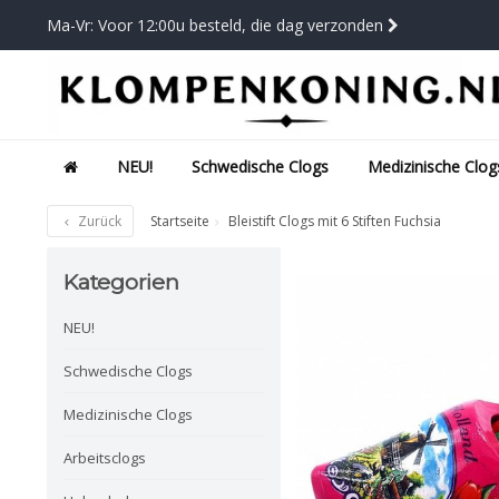
Ma-Vr: Voor 12:00u besteld, die dag verzonden
NEU!
Schwedische Clogs
Medizinische Clog
Zurück
Startseite
Bleistift Clogs mit 6 Stiften Fuchsia
Kategorien
NEU!
Schwedische Clogs
Medizinische Clogs
Arbeitsclogs