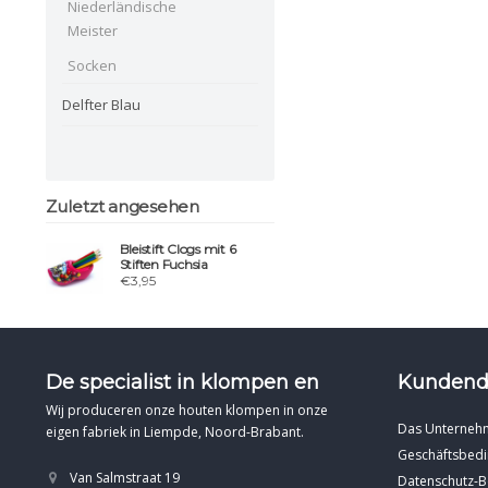
Niederländische
Meister
Socken
Delfter Blau
Zuletzt angesehen
Bleistift Clogs mit 6
Stiften Fuchsia
€3,95
De specialist in klompen en
Kundend
Wij produceren onze houten klompen in onze
Das Unterneh
eigen fabriek in Liempde, Noord-Brabant.
Geschäftsbed
Van Salmstraat 19
Datenschutz-