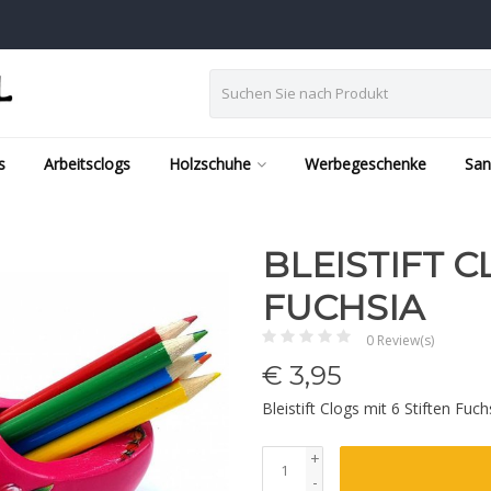
s
Arbeitsclogs
Holzschuhe
Werbegeschenke
San
BLEISTIFT C
FUCHSIA
0 Review(s)
€
3,95
Bleistift Clogs mit 6 Stiften Fuc
+
-