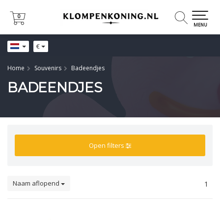
0
0
MENU
€
Home
Souvenirs
Badeendjes
BADEENDJES
Open filters
Naam aflopend
1