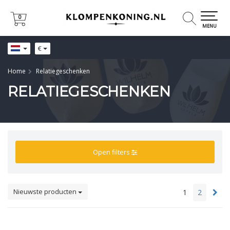
0
0
MENU
€
Home
Relatiegeschenken
RELATIEGESCHENKEN
Open filters
Nieuwste producten
1
2