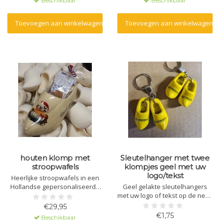
Beschikbaar
Beschikbaar
Toevoegen aan winkelwagen
Toevoegen aan winkelwagen
houten klomp met
Sleutelhanger met twee
stroopwafels
klompjes geel met uw
logo/tekst
Heerlijke stroopwafels in een
Hollandse gepersonaliseerde
Geel gelakte sleutelhangers
klomp.
met uw logo of tekst op de neus
bedrukt.Leuk om uit te delen op
€29,95
beurzen, voor goodybags en
€1,75
Beschikbaar