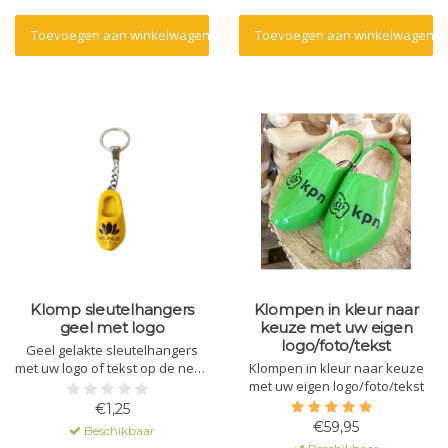
Toevoegen aan winkelwagen
Toevoegen aan winkelwagen
Klomp sleutelhangers
Klompen in kleur naar
geel met logo
keuze met uw eigen
logo/foto/tekst
Geel gelakte sleutelhangers
met uw logo of tekst op de neus
Klompen in kleur naar keuze
bedrukt.Leuk om uit te delen op
met uw eigen logo/foto/tekst
beurzen, voor goodybags en
€1,25
bruiloften.
€59,95
Beschikbaar