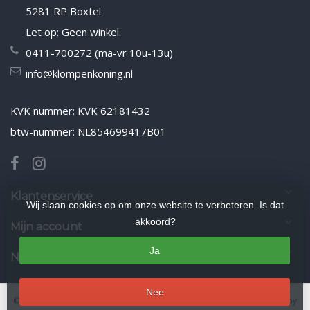
5281 RP Boxtel
Let op: Geen winkel.
0411-700272 (ma-vr 10u-13u)
info@klompenkoning.nl
KVK nummer: KVK 62181432
btw-nummer: NL854699417B01
Klantenservice
Wij slaan cookies op om onze website te verbeteren. Is dat
akkoord?
Mijn account
Ja
Nieuwsbrief
Nee
© Copyright 2026 Klompenkoning.nl
- Theme by
Frontlabel
- Powered by