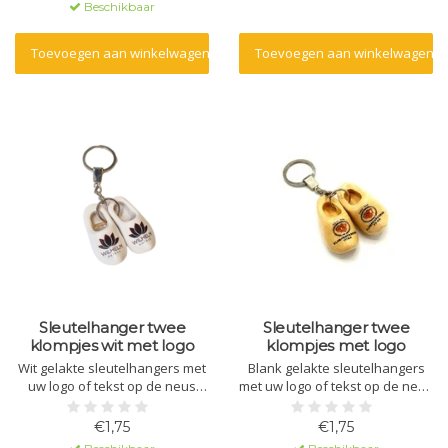
Beschikbaar
Toevoegen aan winkelwagen
Toevoegen aan winkelwagen
Sleutelhanger twee
Sleutelhanger twee
klompjes wit met logo
klompjes met logo
Wit gelakte sleutelhangers met
Blank gelakte sleutelhangers
uw logo of tekst op de neus
met uw logo of tekst op de neus
bedrukt.Leuk om uit te delen op
bedrukt.Leuk om uit te delen op
beurzen, voor goodybags en
beurzen, voor goodybags en
€1,75
€1,75
bruiloften.
bruiloften.