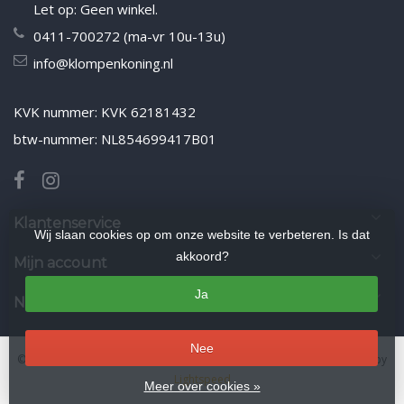
Let op: Geen winkel.
0411-700272 (ma-vr 10u-13u)
info@klompenkoning.nl
KVK nummer: KVK 62181432
btw-nummer: NL854699417B01
Klantenservice
Wij slaan cookies op om onze website te verbeteren. Is dat
akkoord?
Mijn account
Ja
Nieuwsbrief
Nee
© Copyright 2026 Klompenkoning.nl
- Theme by
Frontlabel
- Powered by
Lightspeed
Meer over cookies »