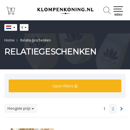
0
0
MENU
€
Home
Relatiegeschenken
RELATIEGESCHENKEN
Open filters
Hoogste prijs
1
2