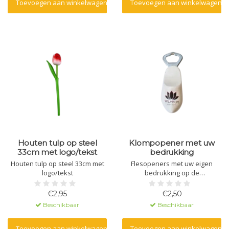
Toevoegen aan winkelwagen
Toevoegen aan winkelwagen
Houten tulp op steel
Klompopener met uw
33cm met logo/tekst
bedrukking
Houten tulp op steel 33cm met
Flesopeners met uw eigen
logo/tekst
bedrukking op de
klomp.Minimale afname is 15
openers.
€2,95
€2,50
Beschikbaar
Beschikbaar
Toevoegen aan winkelwagen
Toevoegen aan winkelwagen