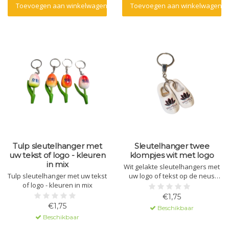
Toevoegen aan winkelwagen
Toevoegen aan winkelwagen
Tulp sleutelhanger met
Sleutelhanger twee
uw tekst of logo - kleuren
klompjes wit met logo
in mix
Wit gelakte sleutelhangers met
Tulp sleutelhanger met uw tekst
uw logo of tekst op de neus
of logo - kleuren in mix
bedrukt.Leuk om uit te delen op
beurzen, voor goodybags en
€1,75
bruiloften.
€1,75
Beschikbaar
Beschikbaar