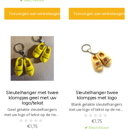
Beschikbaar
Toevoegen aan winkelwagen
Toevoegen aan winkelwagen
Sleutelhanger met twee
Sleutelhanger twee
klompjes geel met uw
klompjes met logo
logo/tekst
Blank gelakte sleutelhangers
Geel gelakte sleutelhangers
met uw logo of tekst op de neus
met uw logo of tekst op de neus
bedrukt.Leuk om uit te delen op
bedrukt.Leuk om uit te delen op
beurzen, voor goodybags en
€1,75
beurzen, voor goodybags en
bruiloften.
€1,75
Beschikbaar