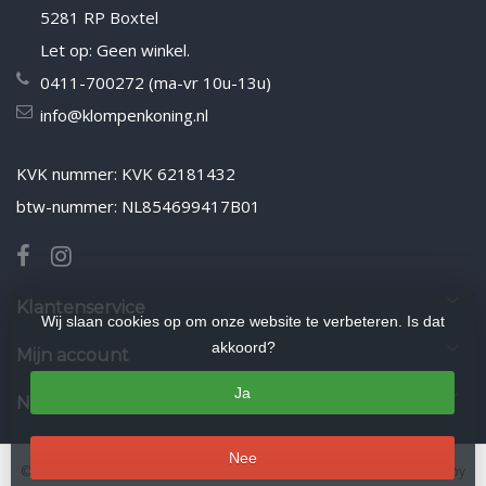
5281 RP Boxtel
Let op: Geen winkel.
0411-700272 (ma-vr 10u-13u)
info@klompenkoning.nl
KVK nummer: KVK 62181432
btw-nummer: NL854699417B01
Klantenservice
Wij slaan cookies op om onze website te verbeteren. Is dat
akkoord?
Mijn account
Ja
Nieuwsbrief
Nee
© Copyright 2026 Klompenkoning.nl
- Theme by
Frontlabel
- Powered by