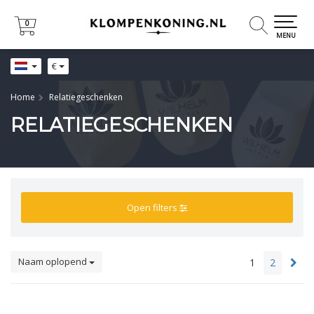
0
0
MENU
€
Home
Relatiegeschenken
RELATIEGESCHENKEN
Open filters
Naam oplopend
1
2