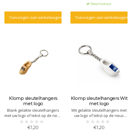
bruiloften.
Beschikbaar
Toevoegen aan winkelwagen
Toevoegen aan winkelwagen
Klomp sleutelhangers
Klomp sleutelhangers Wit
met logo
met logo
Blank gelakte sleutelhangers
Wit gelakte sleutelhangers met
met uw logo of tekst op de neus
uw logo of tekst op de neus
bedrukt.Leuk om uit te delen op
bedrukt.Leuk om uit te delen op
beurzen, voor goodybags en
beurzen, voor goodybags en
€1,20
€1,20
bruiloften.
bruiloften.