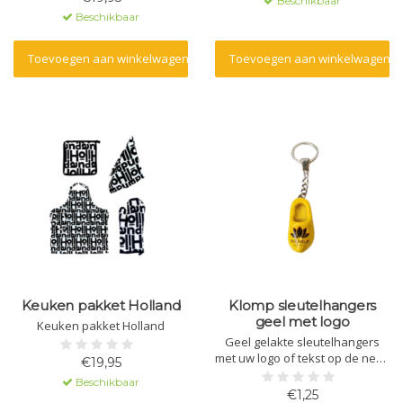
Beschikbaar
Beschikbaar
Toevoegen aan winkelwagen
Toevoegen aan winkelwagen
Keuken pakket Holland
Klomp sleutelhangers
geel met logo
Keuken pakket Holland
Geel gelakte sleutelhangers
met uw logo of tekst op de neus
€19,95
bedrukt.Leuk om uit te delen op
Beschikbaar
beurzen, voor goodybags en
€1,25