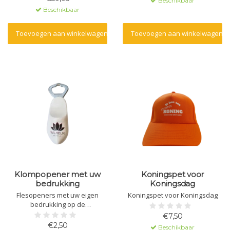
Beschikbaar
Beschikbaar
Toevoegen aan winkelwagen
Toevoegen aan winkelwagen
Klompopener met uw
Koningspet voor
bedrukking
Koningsdag
Flesopeners met uw eigen
Koningspet voor Koningsdag
bedrukking op de
klomp.Minimale afname is 15
€7,50
openers.
€2,50
Beschikbaar