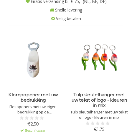
Gratis verzending bij € 75,- (NL, BE, DE)
Snelle levering
Veilig betalen
Klompopener met uw
Tulp sleutelhanger met
bedrukking
uw tekst of logo - kleuren
in mix
Flesopeners met uw eigen
bedrukking op de
Tulp sleutelhanger met uw tekst
klomp.Minimale afname is 15
of logo - kleuren in mix
openers.
€2,50
€1,75
Beschikbaar