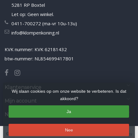
5281 RP Boxtel
Let op: Geen winkel.
0411-700272 (ma-vr 10u-13u)
info@klompenkoning.nl
KVK nummer: KVK 62181432
btw-nummer: NL854699417B01
Klantenservice
Wij slaan cookies op om onze website te verbeteren. Is dat
akkoord?
Mijn account
Ja
Nieuwsbrief
Nee
© Copyright 2026 Klompenkoning.nl
- Theme by
Frontlabel
- Powered by