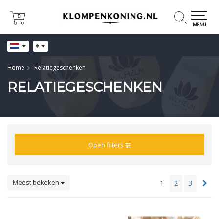
0
0
MENU
€
Home
Relatiegeschenken
RELATIEGESCHENKEN
Open filters
Meest bekeken
1
2
3