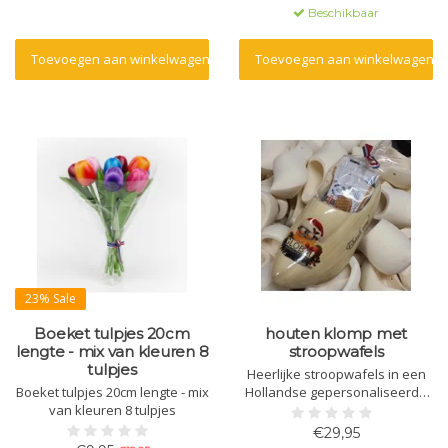
Beschikbaar
Toevoegen aan winkelwagen
Toevoegen aan winkelwagen
23% Sale
Boeket tulpjes 20cm
houten klomp met
lengte - mix van kleuren 8
stroopwafels
tulpjes
Heerlijke stroopwafels in een
Boeket tulpjes 20cm lengte - mix
Hollandse gepersonaliseerde
van kleuren 8 tulpjes
klomp.
€29,95