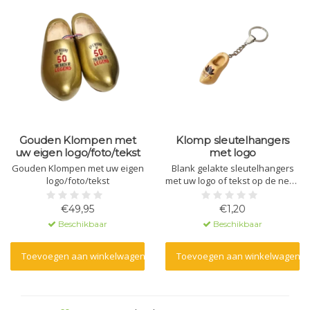
Gouden Klompen met
Klomp sleutelhangers
uw eigen logo/foto/tekst
met logo
Gouden Klompen met uw eigen
Blank gelakte sleutelhangers
logo/foto/tekst
met uw logo of tekst op de neus
bedrukt.Leuk om uit te delen op
beurzen, voor goodybags en
€49,95
€1,20
bruiloften.
Beschikbaar
Beschikbaar
Toevoegen aan winkelwagen
Toevoegen aan winkelwagen